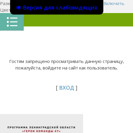
Размер шрифта:
A
A
A
Изображения
Выключить
Включить
Версия для слабовидящих
Цвет сайта
Ц
Ц
Ц
Х
Гостям запрещено просматривать данную страницу,
пожалуйста, войдите на сайт как пользователь.
[
ВХОД
]