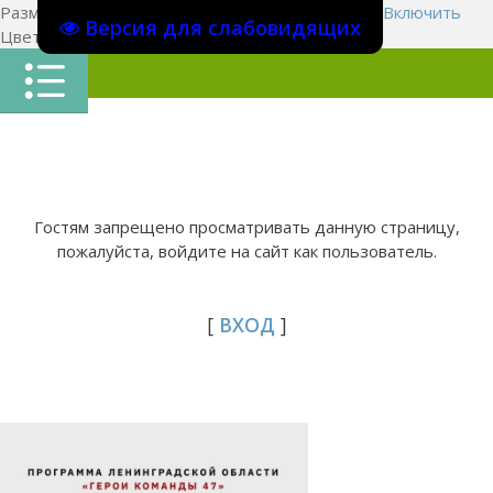
Размер шрифта:
A
A
A
Изображения
Выключить
Включить
Версия для слабовидящих
Цвет сайта
Ц
Ц
Ц
Х
Гостям запрещено просматривать данную страницу,
пожалуйста, войдите на сайт как пользователь.
[
ВХОД
]