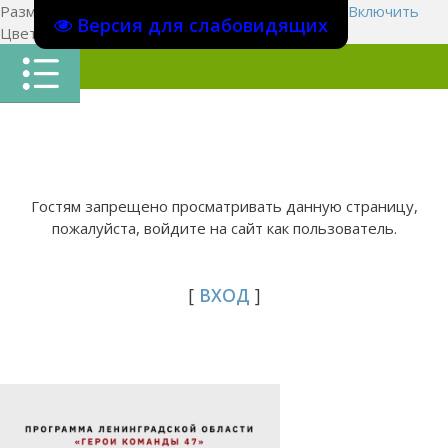
Размер шрифта:
A
A
A
Изображения
Выключить
Включить
Версия для слабовидящих
Цвет сайта
Ц
Ц
Ц
Х
Гостям запрещено просматривать данную страницу,
пожалуйста, войдите на сайт как пользователь.
[
ВХОД
]