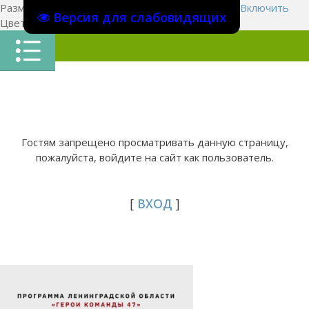
Размер шрифта:
A
A
A
Изображения
Выключить
Включить
Версия для слабовидящих
Цвет сайта
Ц
Ц
Ц
Х
Гостям запрещено просматривать данную страницу,
пожалуйста, войдите на сайт как пользователь.
[
ВХОД
]